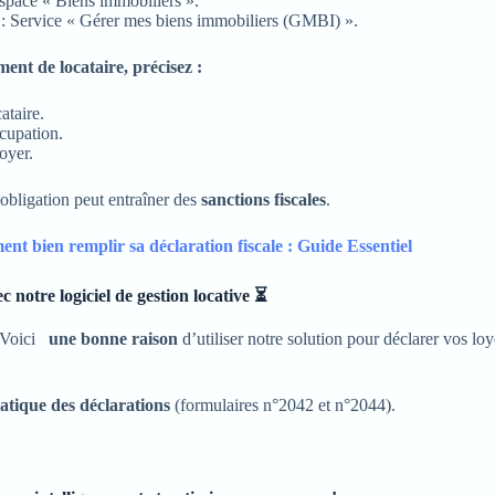
space « Biens immobiliers ».
: Service « Gérer mes biens immobiliers (GMBI) ».
nt de locataire, précisez :
ataire.
cupation.
oyer.
 obligation peut entraîner des
sanctions fiscales
.
t bien remplir sa déclaration fiscale : Guide Essentiel
 notre logiciel de gestion locative
⏳
 Voici
une bonne raison
d’utiliser notre solution pour déclarer vos loy
tique des déclarations
(formulaires n°2042 et n°2044).