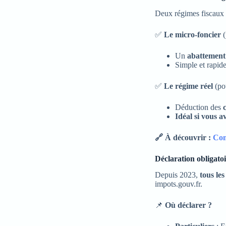
Deux régimes fiscaux e
✅
Le micro-foncier
(
Un
abattement 
Simple et rapid
✅
Le régime réel
(pou
Déduction des
Idéal si vous 
🔗 À découvrir :
Com
Déclaration obligato
Depuis 2023,
tous les
impots.gouv.fr.
📌
Où déclarer ?