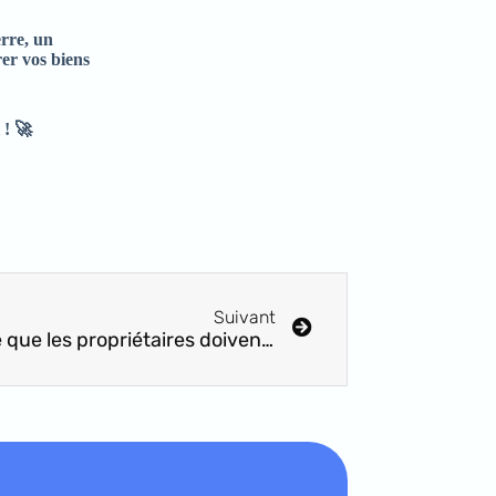
erre, un
rer vos biens
i !
🚀
Suivant
Hébergement gratuit et impôts : Ce que les propriétaires doivent savoir