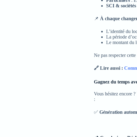
Particuliers
: E
SCI & sociétés
📌
À chaque changeme
L’identité du loc
La période d’oc
Le montant du l
Ne pas respecter cette
🔗 Lire aussi :
Commen
Gagnez du temps avec
Vous hésitez encore ?
:
✅
Génération automa